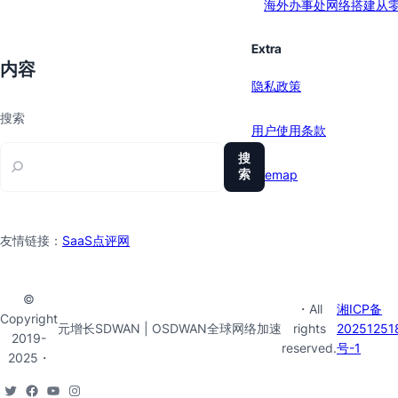
海外办事处网络搭建从
Extra
内容
隐私政策
搜索
用户使用条款
搜
索
sitemap
友情链接：
SaaS点评网
©
・All
湘ICP备
Copyright
元增长SDWAN | OSDWAN全球网络加速
rights
20251251
2019-
reserved.
号-1
2025・