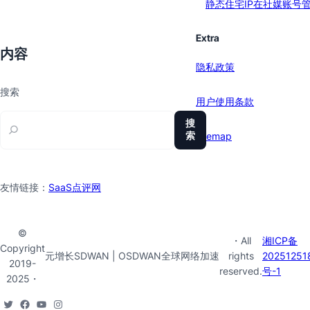
静态住宅IP在社媒账号
Extra
内容
隐私政策
搜索
用户使用条款
搜
索
sitemap
友情链接：
SaaS点评网
©
・All
湘ICP备
Copyright
元增长SDWAN | OSDWAN全球网络加速
rights
20251251
2019-
reserved.
号-1
2025・