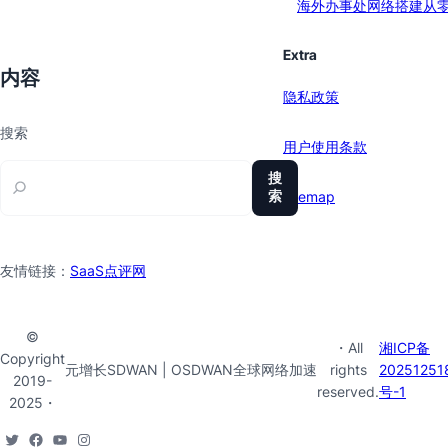
海外办事处网络搭建从
Extra
内容
隐私政策
搜索
用户使用条款
搜
索
sitemap
友情链接：
SaaS点评网
©
・All
湘ICP备
Copyright
元增长SDWAN | OSDWAN全球网络加速
rights
20251251
2019-
reserved.
号-1
2025・