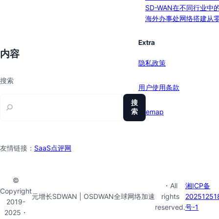
SD-WAN在不同行业中
海外办事处网络搭建从
Extra
内容
隐私政策
搜索
用户使用条款
搜
索
sitemap
友情链接：
SaaS点评网
©
・All
湘ICP备
Copyright
元增长SDWAN | OSDWAN全球网络加速
rights
20251251
2019-
reserved.
号-1
2025・