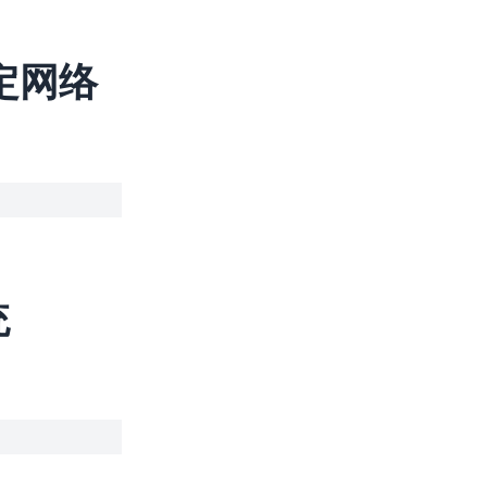
定网络
统