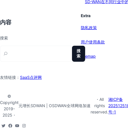
SD-WAN在不同行业中
Extra
内容
隐私政策
搜索
用户使用条款
搜
索
sitemap
友情链接：
SaaS点评网
©
・All
湘ICP备
Copyright
元增长SDWAN | OSDWAN全球网络加速
rights
20251251
2019-
reserved.
号-1
2025・