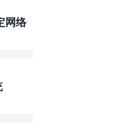
定网络
统