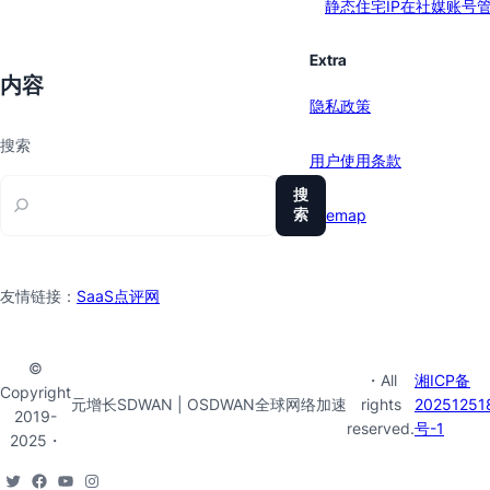
静态住宅IP在社媒账号
Extra
内容
隐私政策
搜索
用户使用条款
搜
索
sitemap
友情链接：
SaaS点评网
©
・All
湘ICP备
Copyright
元增长SDWAN | OSDWAN全球网络加速
rights
20251251
2019-
reserved.
号-1
2025・