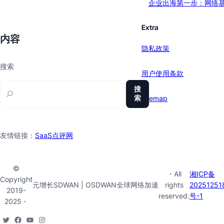
企业出海第一步：网络
Extra
内容
隐私政策
搜索
用户使用条款
搜
索
sitemap
友情链接：
SaaS点评网
©
・All
湘ICP备
Copyright
元增长SDWAN | OSDWAN全球网络加速
rights
20251251
2019-
reserved.
号-1
2025・