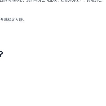
现多地稳定互联。
？