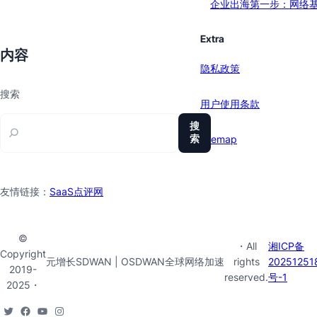
企业出海第一步：网络
Extra
内容
隐私政策
搜索
用户使用条款
搜
索
sitemap
友情链接：
SaaS点评网
©
・All
湘ICP备
Copyright
元增长SDWAN | OSDWAN全球网络加速
rights
20251251
2019-
reserved.
号-1
2025・