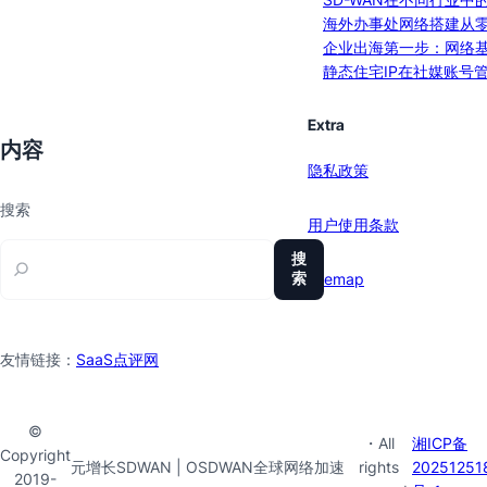
海外办事处网络搭建从
企业出海第一步：网络
静态住宅IP在社媒账号
Extra
内容
隐私政策
搜索
用户使用条款
搜
索
sitemap
友情链接：
SaaS点评网
©
・All
湘ICP备
Copyright
元增长SDWAN | OSDWAN全球网络加速
rights
20251251
2019-